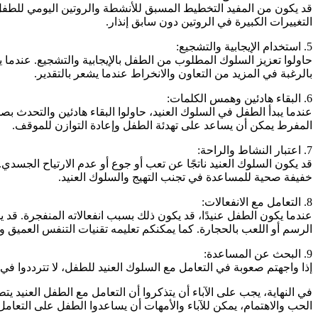
قد يكون من المفيد التخطيط المسبق للأنشطة والروتين اليومي للطفل. ع
التغييرات الكبيرة في الروتين دون سابق إنذار.
5. استخدام الإيجابية والتشجيع:
حاولوا تعزيز السلوك المطلوب من الطفل بالإيجابية والتشجيع. عندما ي
بالرغبة في المزيد من التعاون والانخراط عندما يشعر بالتقدير.
6. البقاء هادئين وهمس الكلمات:
عندما يبدأ الطفل في السلوك العنيد، حاولوا البقاء هادئين والتحدث
المفرط يمكن أن يساعد على تهدئة الطفل وإعادة التوازن للموقف.
7. اعتبار النشاط والراحة:
قد يكون السلوك العنيد ناتجًا عن تعب أو جوع أو عدم الارتياح الج
خفيفة صحية للمساعدة في تجنب التهيج والسلوك العنيد.
8. التعامل مع الانفعالات:
عندما يكون الطفل عنيدًا، قد يكون ذلك بسبب انفعالاته المنفجرة. قد
الرسم أو اللعب بالحجارة. كما يمكنكم تعليمه تقنيات التنفس العميق و
9. البحث عن المساعدة:
إذا واجهتم صعوبة في التعامل مع السلوك العنيد للطفل، لا تترددوا ف
في النهاية، يجب على الآباء أن يتذكروا أن التعامل مع الطفل العنيد ي
الحب والاهتمام، يمكن للآباء والأمهات أن يساعدوا الطفل على التعام